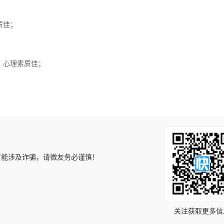
质佳；
，心理素质佳；
可能涉及诈骗，请微友务必谨慎！
！
关注获取更多信