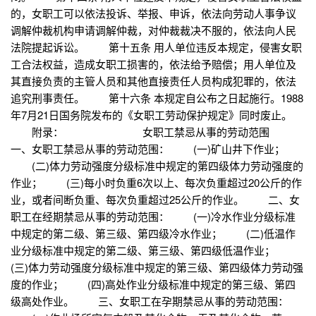
的，女职工可以依法投诉、举报、申诉，依法向劳动人事争议
调解仲裁机构申请调解仲裁，对仲裁裁决不服的，依法向人民
法院提起诉讼。 第十五条 用人单位违反本规定，侵害女职
工合法权益，造成女职工损害的，依法给予赔偿；用人单位及
其直接负责的主管人员和其他直接责任人员构成犯罪的，依法
追究刑事责任。 第十六条 本规定自公布之日起施行。1988
年7月21日国务院发布的《女职工劳动保护规定》同时废止。
附录： 女职工禁忌从事的劳动范围
一、女职工禁忌从事的劳动范围： (一)矿山井下作业；
(二)体力劳动强度分级标准中规定的第四级体力劳动强度的
作业； (三)每小时负重6次以上、每次负重超过20公斤的作
业，或者间断负重、每次负重超过25公斤的作业。 二、女
职工在经期禁忌从事的劳动范围： (一)冷水作业分级标准
中规定的第二级、第三级、第四级冷水作业； (二)低温作
业分级标准中规定的第二级、第三级、第四级低温作业；
(三)体力劳动强度分级标准中规定的第三级、第四级体力劳动强
度的作业； (四)高处作业分级标准中规定的第三级、第四
级高处作业。 三、女职工在孕期禁忌从事的劳动范围：