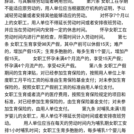
辞退、与其解除劳动或者聘用合同。 第六条 女职工在孕期
不能适应原劳动的，用人单位应当根据医疗机构的证明，予以
减轻劳动量或者安排其他能够适应的劳动。 对怀孕7个月以
上的女职工，用人单位不得延长劳动时间或者安排夜班劳动，
并应当在劳动时间内安排一定的休息时间。 怀孕女职工在
劳动时间内进行产前检查，所需时间计入劳动时间。 第七
条 女职工生育享受98天产假，其中产前可以休假15天；难产
的，增加产假15天；生育多胞胎的，每多生育1个婴儿，增加产
假15天。 女职工怀孕未满4个月流产的，享受15天产假；
怀孕满4个月流产的，享受42天产假。 第八条 女职工产假
期间的生育津贴，对已经参加生育保险的，按照用人单位上年
度职工月平均工资的标准由生育保险基金支付；对未参加生育
保险的，按照女职工产假前工资的标准由用人单位支付。
女职工生育或者流产的医疗费用，按照生育保险规定的项目和
标准，对已经参加生育保险的，由生育保险基金支付；对未参
加生育保险的，由用人单位支付。 第九条 对哺乳未满1周
岁婴儿的女职工，用人单位不得延长劳动时间或者安排夜班劳
动。 用人单位应当在每天的劳动时间内为哺乳期女职工安
排1小时哺乳时间；女职工生育多胞胎的，每多哺乳1个婴儿每