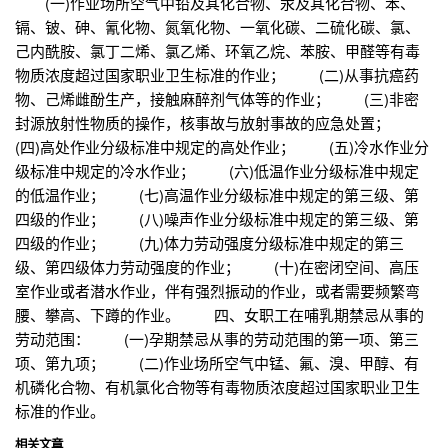
(一)作业场所空气中铅及其化合物、汞及其化合物、苯、
镉、铍、砷、氰化物、氮氧化物、一氧化碳、二硫化碳、氯、
己内酰胺、氯丁二烯、氯乙烯、环氧乙烷、苯胺、甲醛等有毒
物质浓度超过国家职业卫生标准的作业； (二)从事抗癌药
物、己烯雌酚生产，接触麻醉剂气体等的作业； (三)非密
封源放射性物质的操作，核事故与放射事故的应急处置；
(四)高处作业分级标准中规定的高处作业； (五)冷水作业分
级标准中规定的冷水作业； (六)低温作业分级标准中规定
的低温作业； (七)高温作业分级标准中规定的第三级、第
四级的作业； (八)噪声作业分级标准中规定的第三级、第
四级的作业； (九)体力劳动强度分级标准中规定的第三
级、第四级体力劳动强度的作业； (十)在密闭空间、高压
室作业或者潜水作业，伴有强烈振动的作业，或者需要频繁弯
腰、攀高、下蹲的作业。 四、女职工在哺乳期禁忌从事的
劳动范围： (一)孕期禁忌从事的劳动范围的第一项、第三
项、第九项； (二)作业场所空气中锰、氟、溴、甲醇、有
机磷化合物、有机氯化合物等有毒物质浓度超过国家职业卫生
标准的作业。
相关文章